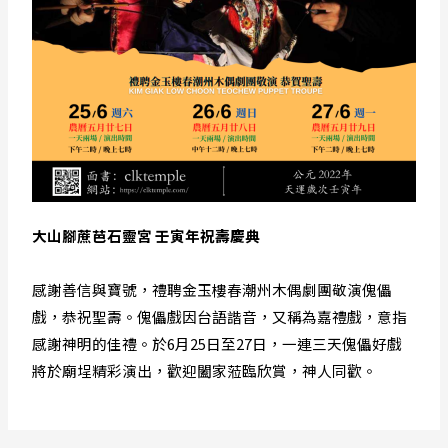
大山腳蔗芭石靈宮 壬寅年祝壽慶典
感謝善信與寶號，禮聘金玉樓春潮州木偶劇團敬演傀儡
戲，恭祝聖壽。傀儡戲因台語諧音，又稱為嘉禮戲，意指
感謝神明的佳禮。於6月25日至27日，一連三天傀儡好戲
將於廟埕精彩演出，歡迎闔家蒞臨欣賞，神人同歡。