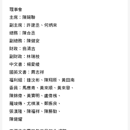
理事會
主席：陳賜聯
副主席：許建丞、何炳來
總務：陳合丞
副總務：陳健安
財政：翁清吉
副財政：林瑞枝
中文書：楊愛綾
國英文書：周志祥
福利組：鍾汶彬、陳翔原、黃田南
委員：馬應青、黃來順、黃來發、
陳錦偉、黃寶明、盧偉檳、
羅竣傳、尤棋濱、鄭振良、
張漢隆、陳福祥、陳勝勤、
陳健耀