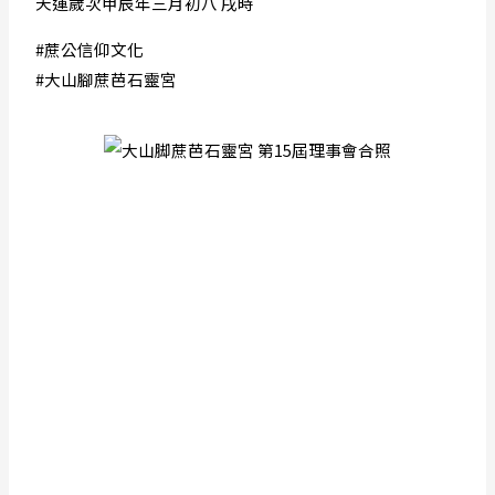
天運歲次甲辰年三月初八 戌時
#蔗公信仰文化
#大山腳蔗芭石靈宮