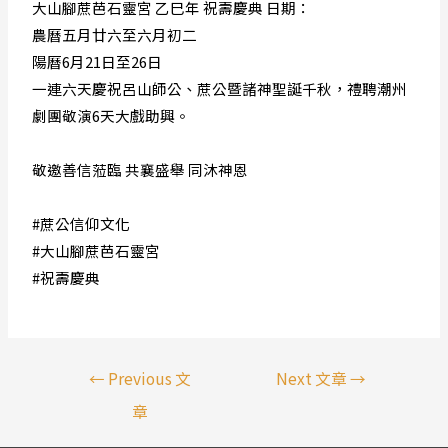
大山腳蔗芭石靈宮 乙巳年 祝壽慶典 日期：
農曆五月廿六至六月初二
陽曆6月21日至26日
一連六天慶祝呂山師公、蔗公暨諸神聖誕千秋，禮聘潮州
劇團敬演6天大戲助興。
敬邀善信蒞臨 共襄盛舉 同沐神恩
#蔗公信仰文化
#大山腳蔗芭石靈宮
#祝壽慶典
←
Previous 文
Next 文章
→
章